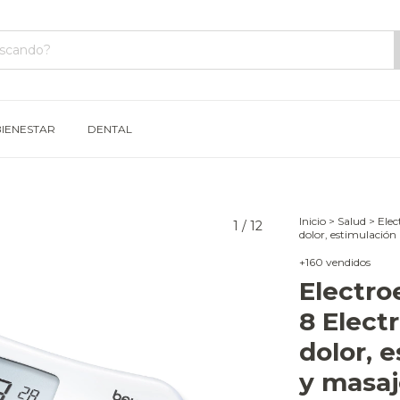
BIENESTAR
DENTAL
Inicio
>
Salud
>
Elec
1
/
12
dolor, estimulació
+160 vendidos
Electro
8 Elect
dolor, 
y masaj