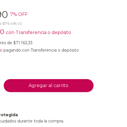
90
7
% OFF
os
$176.438,02
50
con
Transferencia o depósito
erés de
$71.163,33
o
pagando con Transferencia o depósito
rotegida
cuidados durante toda la compra.