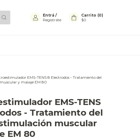
Entrá
/
Carrito
(
0
)
Registráte
$0
troestimulador EMS-TENS 8 Electrodos - Tratamiento del
n muscular y masaje EM 80
estimulador EMS-TENS
rodos - Tratamiento del
estimulación muscular
e EM 80