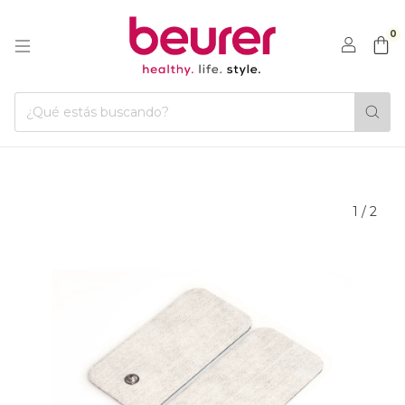
0
1
/
2