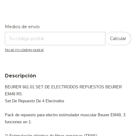
Entregas para el CP:
Cambiar CP
Medios de envío
Calcular
No sé mi código postal
Descripción
BEURER 661.01 SET DE ELECTRODOS REPUESTOS BEURER
EM49 RS
Set De Repuesto De 4 Electrodos
Pack de repuesto para electro estimulador muscular Beurer EM49, 3
funciones en 1:
1) Estimulación eléctrica de fibras nerviosas (TENS)