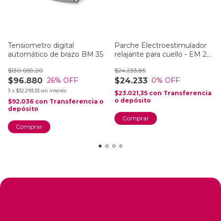
Tensiometro digital
Parche Electroestimulador
automático de brazo BM 35
relajante para cuello - EM 20
Neck
$130.059,20
$24.233,85
$96.880
$24.233
26
% OFF
0
% OFF
3
x
$32.293,33
sin interés
$23.021,35
con
Transferencia
o depósito
$92.036
con
Transferencia o
depósito