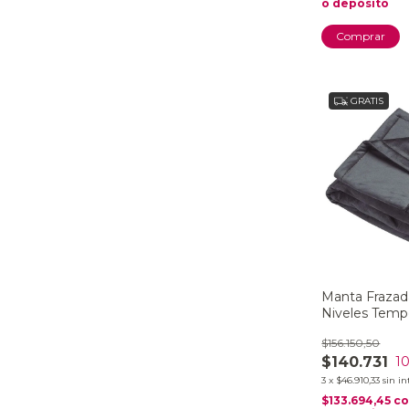
o depósito
GRATIS
Manta Frazada
Niveles Temp
Hd74le
$156.150,50
$140.731
1
3
x
$46.910,33
sin in
$133.694,45
c