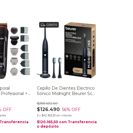
GRATIS
poral
Cepillo De Dientes Electrico
Profesional +
Sónico Midnight Beurer Sc
sistente Al
50
$285.632,60
 MN9X
$126.490
% OFF
56
% OFF
terés
3
x
$42.163,33
sin interés
Transferencia
$120.165,50
con
Transferencia
o depósito