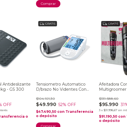
GRATIS
GRATIS
l Antideslizante
Tensiometro Automatico
Afeitadora Cor
 kg - GS 300
D/brazo No Videntes Con
Multigroomer 
Voz BM 49 ITALIANO
Accesorios Re
$104.101,30
$139.588,60
FRANCES
Agua Beurer
$49.990
$95.990
% OFF
52
% OFF
31
nterés
3
x
$31.996,67
sin in
$47.490,50
con
Transferencia
o depósito
ransferencia o
$91.190,50
con
o depósito