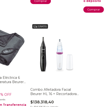
o depósito
GRATIS
 Eléctrica 6
eratura Beurer
Combo Afeitadora Facial
Beurer HL 16 + Recortadora
0
% OFF
de Precisión Beurer MN2X
terés
$138.318,40
on
Transferencia
3
x
$46.106,13
sin interés