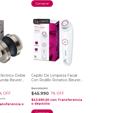
GRATIS
 Eléctrico Doble
Cepillo De Limpieza Facial
funda Beurer
Con Rodillo Rotativo Beurer
Fc 45
$46.666,80
$45.990
% OFF
1
% OFF
terés
$43.690,50
con
Transferencia
o depósito
ansferencia o