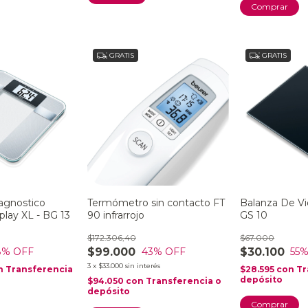
GRATIS
GRATIS
iagnostico
Termómetro sin contacto FT
Balanza De Vi
splay XL - BG 13
90 infrarrojo
GS 10
$172.306,40
$67.000
$99.000
$30.100
8
% OFF
43
% OFF
55
%
3
x
$33.000
sin interés
n
Transferencia
$28.595
con
Tr
depósito
$94.050
con
Transferencia o
depósito
Comprar