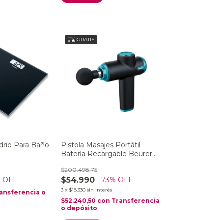
GRATIS
drio Para Baño
Pistola Masajes Portátil
Batería Recargable Beurer
Mg 99
$200.498,75
$54.990
 OFF
73
% OFF
3
x
$18.330
sin interés
ansferencia o
$52.240,50
con
Transferencia
o depósito