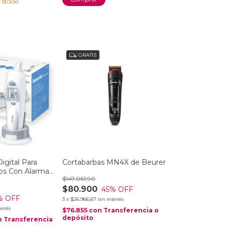
 stock!
GRATIS
gital Para
Cortabarbas MN4X de Beurer
os Con Alarma
$147.061,90
rer Ft 58
$80.900
45
% OFF
% OFF
3
x
$26.966,67
sin interés
terés
$76.855
con
Transferencia o
depósito
n
Transferencia