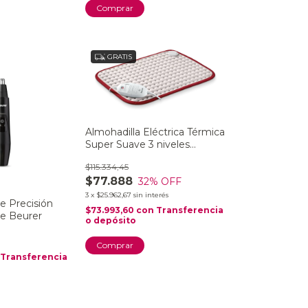
Comprar
GRATIS
Almohadilla Eléctrica Térmica
Super Suave 3 niveles
Lavable Beurer HK 42
$115.334,45
Comfort
$77.888
32
% OFF
3
x
$25.962,67
sin interés
e Precisión
$73.993,60
con
Transferencia
de Beurer
o depósito
Transferencia