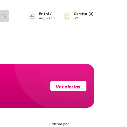
Entrá
/
Carrito
(
0
)
Registráte
$0
Ordenar por