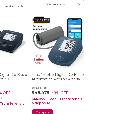
ijas sin interés.
GRATIS
igital De Brazo
Tensiómetro Digital De Brazo
Bm 30
Automático Presión Arterial
Usb Beurer Bm 25
$94.567,55
$48.479
% OFF
49
% OFF
és
$46.055,05
con
Transferencia
o depósito
Transferencia