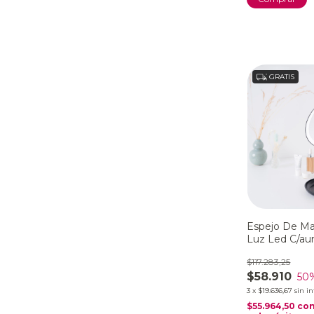
GRATIS
Espejo De Maq
Luz Led C/au
Beurer Bs 45
$117.283,25
$58.910
50
3
x
$19.636,67
sin i
$55.964,50
co