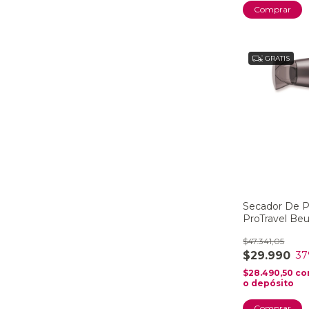
Comprar
GRATIS
Secador De 
ProTravel Beu
$47.341,05
$29.990
37
$28.490,50
co
o depósito