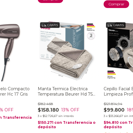
GRATIS
GRATIS
Pelo Compacto
Manta Termica Electrica
Cepillo Facial
rer Hc 17 Gris
Temperatura Beurer Hd 75
Limpieza Pro
Nordic Taupe
Fc59
$182.468
$121.814,94
$158.180
$99.800
% OFF
13
% OFF
18
3
x
$52.726,67
sin interés
3
x
$33.266,67
sin in
n
Transferencia
$150.271
con
Transferencia o
$94.810
con
Tr
depósito
depósito