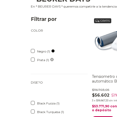
En * BEURER DAYS * queremos competirle a la tendencia d
Filtrar por
GRATIS
COLOR
Negro (1)
Plata (1)
Tensiometro d
automático 
DISE?O
$116.703,05
$56.602
51
3
x
$18.867,33
sin in
Black Fucsia (1)
$53.771,90
co
o depósito
Black Turquesa (1)