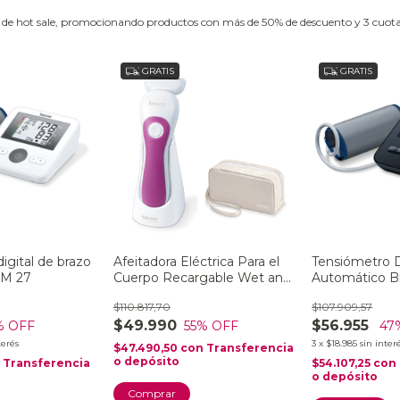
e hot sale, promocionando productos con más de 50% de descuento y 3 cuotas f
GRATIS
GRATIS
igital de brazo
Afeitadora Eléctrica Para el
Tensiómetro D
BM 27
Cuerpo Recargable Wet and
Automático 
Dry HL 36
$110.817,70
$107.909,57
$49.990
$56.955
% OFF
55
% OFF
47
terés
3
x
$18.985
sin inter
$47.490,50
con
Transferencia
o depósito
n
Transferencia
$54.107,25
con
o depósito