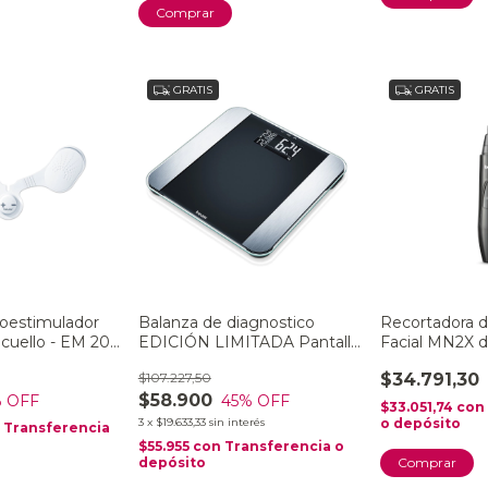
GRATIS
GRATIS
roestimulador
Balanza de diagnostico
Recortadora d
 cuello - EM 20
EDICIÓN LIMITADA Pantalla
Facial MN2X 
XL - BF LI
$107.227,50
$34.791,30
$58.900
 OFF
45
% OFF
$33.051,74
con
3
x
$19.633,33
sin interés
o depósito
n
Transferencia
$55.955
con
Transferencia o
depósito