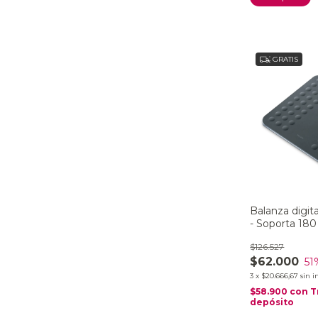
GRATIS
Balanza digita
- Soporta 180
$126.527
$62.000
51
3
x
$20.666,67
sin i
$58.900
con
T
depósito