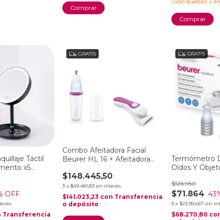
¡Solo quedan
2
en
GRATIS
GRATIS
Combo Afeitadora Facial
uillaje Táctil
Termómetro Di
Beurer HL 16 + Afeitadora
mento x5
Oídos Y Objet
Beurer HL 36
$148.445,50
 Le
De Fiebre Beu
$126.950
3
x
$49.481,83
sin interés
$71.864
% OFF
43
$141.023,23
con
Transferencia
o depósito
nterés
3
x
$23.954,67
sin in
n
Transferencia
$68.270,80
co