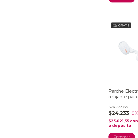
GRATIS
Parche Elect
relajante para
Neck
$24.233,85
$24.233
0
%
$23.021,35
co
o depósito