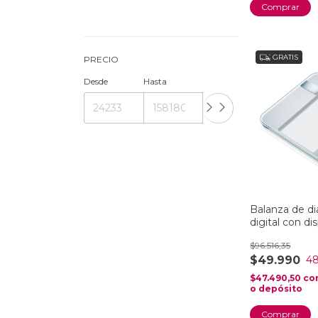
GRATIS
PRECIO
Desde
Hasta
Balanza de d
digital con di
$96.516,35
$49.990
4
$47.490,50
co
o depósito