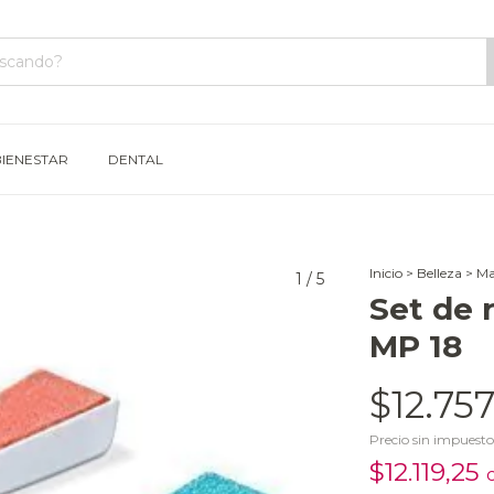
BIENESTAR
DENTAL
Inicio
>
Belleza
>
Ma
1
/
5
Set de 
MP 18
$12.757
Precio sin impuest
$12.119,25