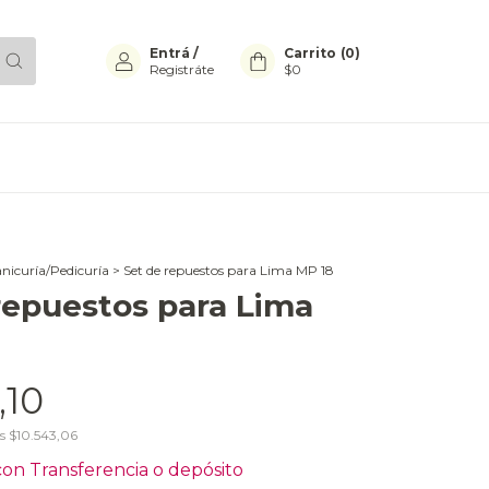
Entrá
/
Carrito
(
0
)
Registráte
$0
nicuría/Pedicuría
>
Set de repuestos para Lima MP 18
repuestos para Lima
,10
os
$10.543,06
con
Transferencia o depósito