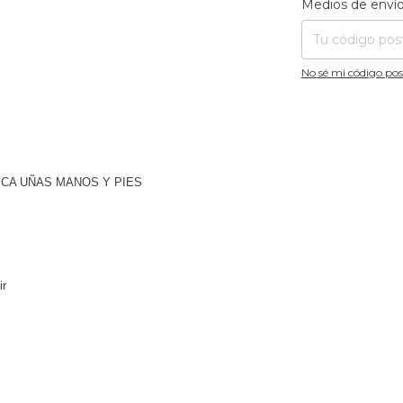
Medios de enví
No sé mi código pos
ICA UÑAS MANOS Y PIES
ir