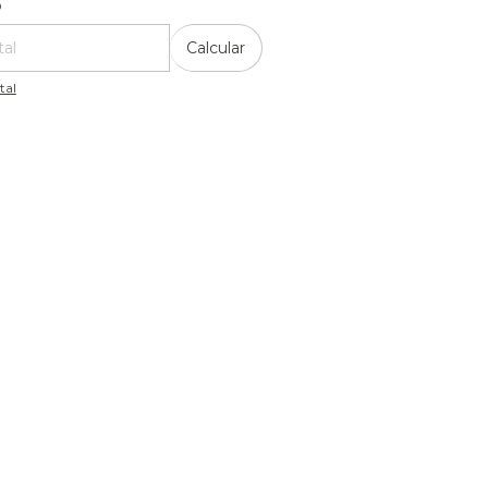
o
Calcular
tal