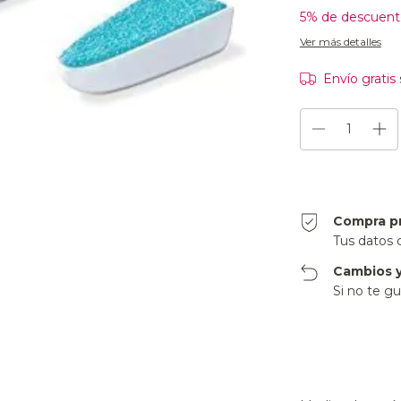
5% de descuent
Ver más detalles
Envío gratis
Compra p
Tus datos 
Cambios y
Si no te gu
Entregas para el CP