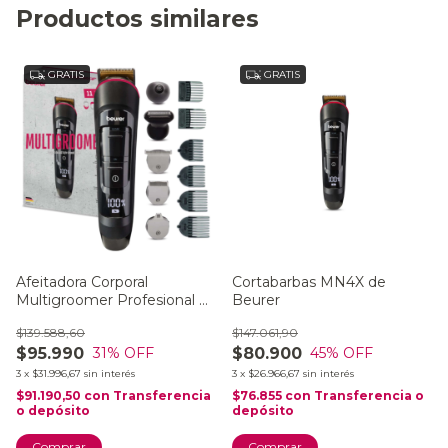
Productos similares
GRATIS
GRATIS
Afeitadora Corporal
Cortabarbas MN4X de
Multigroomer Profesional +
Beurer
Accesorios Resistente Al
$139.588,60
$147.061,90
Agua Beurer MN9X
$95.990
$80.900
31
% OFF
45
% OFF
3
x
$31.996,67
sin interés
3
x
$26.966,67
sin interés
$91.190,50
con
Transferencia
$76.855
con
Transferencia o
o depósito
depósito