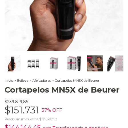
Inicio
>
Belleza
>
Afeitadoras
>
Cortapelos MN5X de Beurer
Cortapelos MN5X de Beurer
$239.819,85
$151.731
37
% OFF
Precio sin impuestos
$125.397,52
$144.144,45