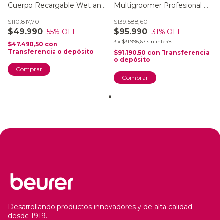
Cuerpo Recargable Wet and
Multigroomer Profesional +
Dry HL 36
Accesorios Resistente Al
$110.817,70
$139.588,60
Agua Beurer MN9X
$49.990
$95.990
55
% OFF
31
% OFF
3
x
$31.996,67
sin interés
$47.490,50
con
Transferencia o depósito
$91.190,50
con
Transferencia
o depósito
Desarrollando productos innovadores y de alta calidad
desde 1919.