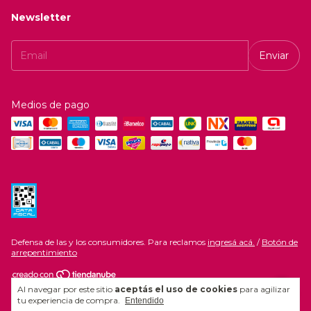
Newsletter
Medios de pago
Defensa de las y los consumidores. Para reclamos
ingresá acá.
/
Botón de
arrepentimiento
Al navegar por este sitio
aceptás el uso de cookies
para agilizar
Copyright Beurer Argentina - 2026. Todos los derechos reservados.
tu experiencia de compra.
Entendido