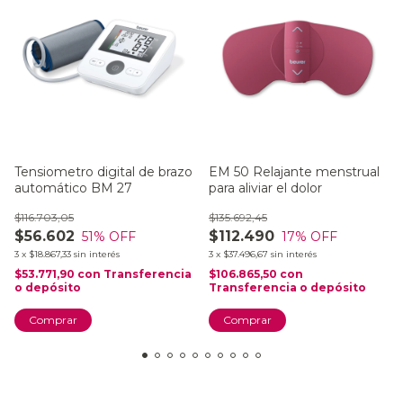
Tensiometro digital de brazo
EM 50 Relajante menstrual
automático BM 27
para aliviar el dolor
$116.703,05
$135.692,45
$56.602
$112.490
51
% OFF
17
% OFF
3
x
$18.867,33
sin interés
3
x
$37.496,67
sin interés
$53.771,90
con
Transferencia
$106.865,50
con
o depósito
Transferencia o depósito