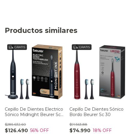
Productos similares
GRATIS
GRATIS
Cepillo De Dientes Electrico
Cepillo De Dientes Sónico
Sónico Midnight Beurer Sc
Bordo Beurer Sc 30
50
$285.632,60
$91.563,88
$126.490
$74.990
56
% OFF
18
% OFF