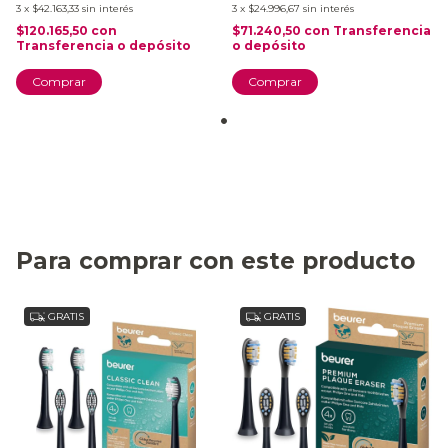
3
x
$42.163,33
sin interés
3
x
$24.996,67
sin interés
$120.165,50
con
$71.240,50
con
Transferencia
Transferencia o depósito
o depósito
Para comprar con este producto
GRATIS
GRATIS