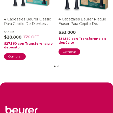
4 Cabezales Beurer Classic
4 Cabezales Beurer Plaque
Para Cepillo De Dientes
Eraser Para Cepillo De
Eléctricos (modelos SC)
Dientes Eléctricos (modelos
$33.118
$33.000
SC Plaque Eraser)
$28.800
13
% OFF
$31.350
con
Transferencia o
depósito
$27.360
con
Transferencia o
depósito