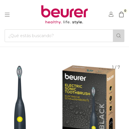
0
1
/
7