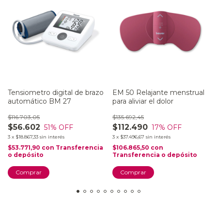
Tensiometro digital de brazo
EM 50 Relajante menstrual
automático BM 27
para aliviar el dolor
$116.703,05
$135.692,45
$56.602
$112.490
51
% OFF
17
% OFF
3
x
$18.867,33
sin interés
3
x
$37.496,67
sin interés
$53.771,90
con
Transferencia
$106.865,50
con
o depósito
Transferencia o depósito