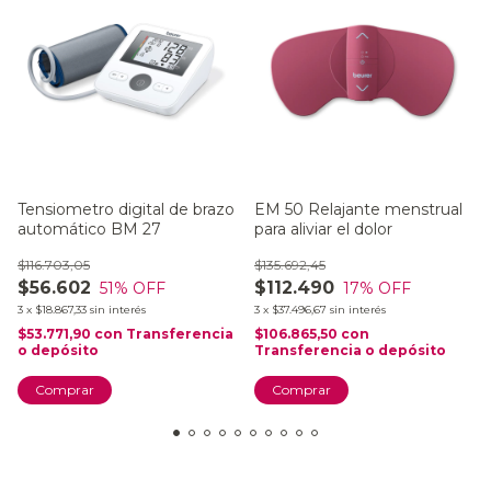
Tensiometro digital de brazo
EM 50 Relajante menstrual
automático BM 27
para aliviar el dolor
$116.703,05
$135.692,45
$56.602
$112.490
51
% OFF
17
% OFF
3
x
$18.867,33
sin interés
3
x
$37.496,67
sin interés
$53.771,90
con
Transferencia
$106.865,50
con
o depósito
Transferencia o depósito