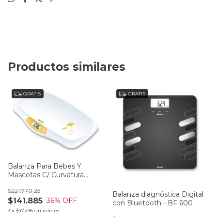
Productos similares
GRATIS
GRATIS
Balanza Para Bebes Y
Mascotas C/ Curvatura
Hasta 20kg By 80
$221.770,25
Balanza diagnóstica Digital
$141.885
36
% OFF
con Bluetooth - BF 600
3
x
$47.295
sin interés