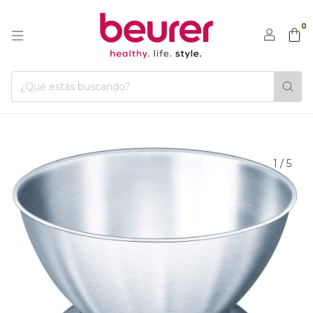
0
1
/
5