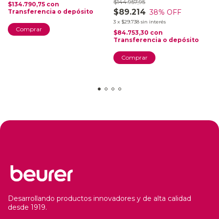
$144.957,95
$134.790,75
con
$89.214
38
% OFF
Transferencia o depósito
3
x
$29.738
sin interés
$84.753,30
con
Transferencia o depósito
Comprar
Desarrollando productos innovadores y de alta calidad
desde 1919.