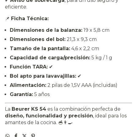
✔
Aviso de sobrecarga
, para un uso seguro y
eficiente.
📌
Ficha Técnica:
Dimensiones de la balanza:
19 x 5,8 cm
Dimensiones del bol:
21,3 x 9,3 cm
Tamaño de la pantalla:
4,6 x 2,2 cm
Capacidad de carga/precisión:
5 kg / 1 g
Función TARA:
✔
Bol apto para lavavajillas:
✔
Alimentación:
2 pilas de 1,5V AAA (incluidas)
Garantía:
5 años
La
Beurer KS 54
es la combinación perfecta de
diseño, funcionalidad y precisión
, ideal para los
amantes de la cocina. 🥣👨‍🍳